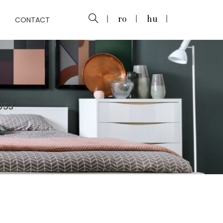
CONTACT
ro
hu
053