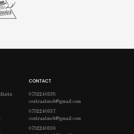
CONTACT
fântu
0752240335
contrastmob@gmail.com
0752240337
c
contrastmob@gmail.com
0752240336