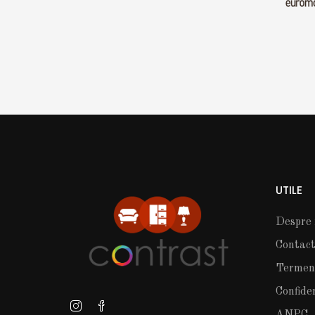
UTILE
Despre 
Contac
Termeni 
Confide