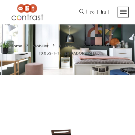
ro
hu
Home
Mobilier
ALHAMBRA
Scaun ALHAMBRA
TX053-1-TK_EKWADOR_2417