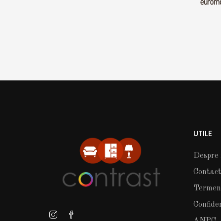
UTILE
Despre 
Contac
Termeni 
Confide