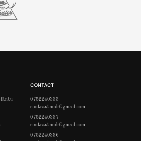
CONTACT
fântu
0752240335
contrastmob@gmail.com
0752240337
c
contrastmob@gmail.com
0752240336