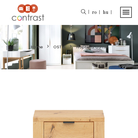
ro
hu
Home
OSTIA
Noptieră OSTIA