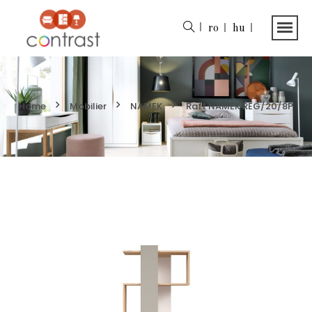
ro
hu
Home
Mobilier
NAMEK
Raft NAMEK REG/20/8P