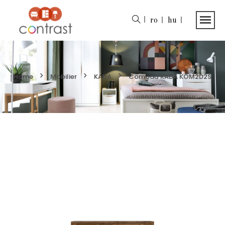
ro
hu
Home
Mobilier
KADA
Comodă KADA KOM2D2S