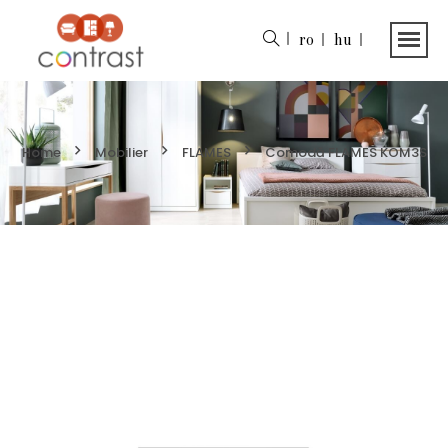
ro
hu
Home
Mobilier
FLAMES
Comodă FLAMES KOM3S