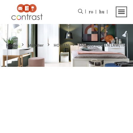
ro
hu
Home
Mobilier
HOLTEN
Măsuță HOLTEN LAW/110