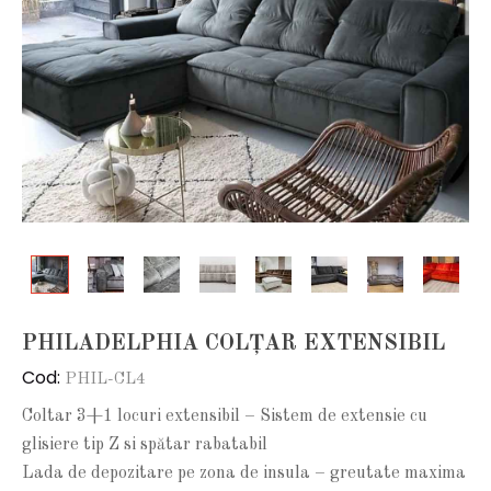
PHILADELPHIA COLȚAR EXTENSIBIL
Cod:
PHIL-CL4
Coltar 3+1 locuri extensibil – Sistem de extensie cu
glisiere tip Z si spătar rabatabil
Lada de depozitare pe zona de insula – greutate maxima