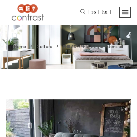
ro
hu
Home
Coltare
PHILADELPHIA Colțar Extensibil