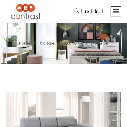
ro
hu
Home
Coltare
AZURO Colțar Extensibil