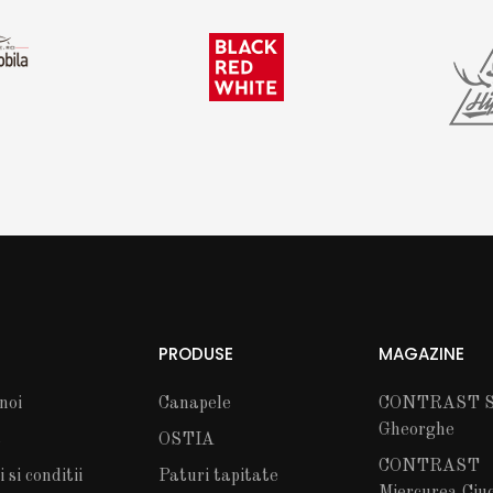
PRODUSE
MAGAZINE
noi
Canapele
CONTRAST S
Gheorghe
t
OSTIA
CONTRAST
si conditii
Paturi tapitate
Miercurea Ciu