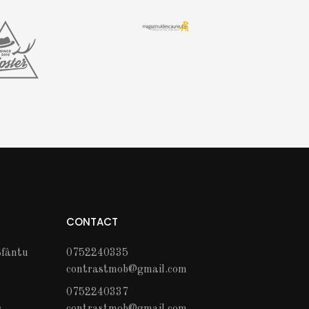
CONTACT
fântu
0752240335
contrastmob@gmail.com
0752240337
c
contrastmob@gmail.com