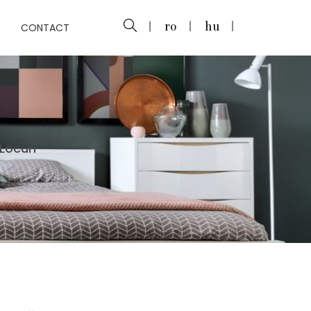
CONTACT
ro
hu
Locuri